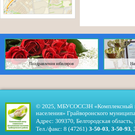
Поздравления юбиляров
На
© 2025, МБУСОССЗН «Комплексный ц
населения» Грайворонского муниципа
Адрес: 309370, Белгородская область, 
Тел./факс: 8 (47261)
3-50-03
,
3-50-93
,