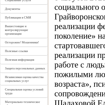
Социальные услуги
социального 
Документы
Грайворонско
Публикации в СМИ
реализации ф
Вышестоящие и
контролирующие
поколение» н
организации
Осторожно! Мошенники!
стартовавшего
Полезные ссылки
реализации п
Полезная информация
работе с люд
Защита персональных данных
пожилыми люд
Независимая оценка качества
социальных услуг
возраста», пс
Специальная оценка условий
сопровождени
труда
Шалаховой Ел
Материально-техническое