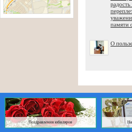
радость
перепле
уважени
памяти о
О польз
Поздравления юбиляров
На