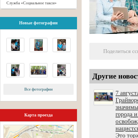
Служба «Социальное такси»
Новые фотографии
Поделиться с
Другие новос
Все фотографии
7 август
Грайвор
значимы
города 
Карта проезда
освобож
нацистс
Это торж