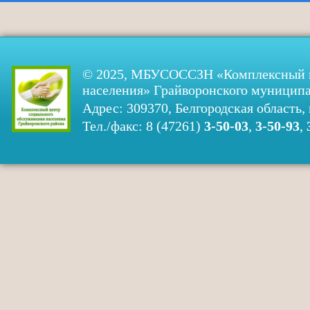
© 2025, МБУСОССЗН «Комплексный ц
населения» Грайворонского муниципа
Адрес: 309370, Белгородская область, 
Тел./факс: 8 (47261)
3-50-03
,
3-50-93
,