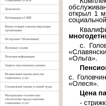
Компл
Социальные услуги
обслуживан
Документы
открыл 1 м
Публикации в СМИ
социальной
Вышестоящие и контролирующие
Квали
организации
многодетн
Осторожно! Мошенники!
с. Голо
Полезные ссылки
«Славянск
«Ольга».
Полезная информация
Защита персональных данных
Пенсио
Независимая оценка качества
с. Головчин
социальных услуг
«Олеся».
Специальная оценка условий труда
Цена п
Материально-техническое
обеспечение предоставления
- стрижк
социальных услуг