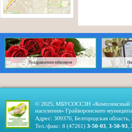
Поздравления юбиляров
На
© 2025, МБУСОССЗН «Комплексный ц
населения» Грайворонского муниципа
Адрес: 309370, Белгородская область, 
Тел./факс: 8 (47261)
3-50-03
,
3-50-93
,