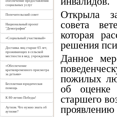
инвалидов.
обеспечение предоставления
социальных услуг
Открыла за
Попечительский совет
совета вет
Национальный проект
"Демография"
которая ра
«Социальный участковый»
решения пси
Доставка лиц старше 65 лет,
проживающих в сельской
Данное мер
местности в мед. учреждения
поведенчес
«Обеспечение
кратковременного присмотра
за детьми»
пожилых лю
Бесплатная юридическая
об оценке 
помощь
старшего во
К 80-летию Победы!
проявлению 
Аутизм. Что нужно знать об
аутизме?