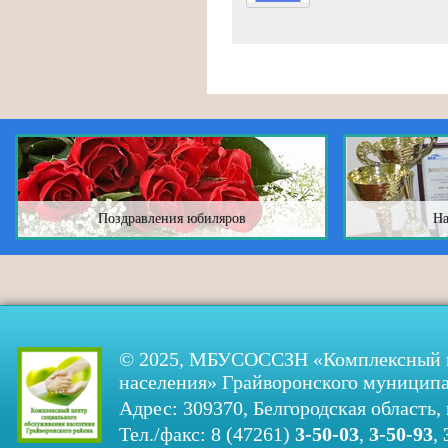
Поздравления юбиляров
На
© 2025, МБУСОССЗН «Комплексный ц
населения» Грайворонского муниципа
Адрес: 309370, Белгородская область, 
Тел./факс: 8 (47261)
3-50-03
,
3-50-93
,