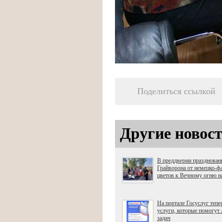
Поделиться ссылкой
Другие новост
В преддверии празднован
Грайворона от немецко-ф
цветов к Вечному огню 
На портале Госуслуг теп
услуги, которые помогут
задач