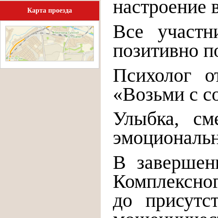
настроение в
Карта проезда
Все участн
позитивно п
Психолог о
«Возьми с с
Улыбка, см
эмоциональн
В завершен
Комплексно
до присутс