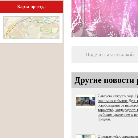
Карта проезда
Поделиться ссылкой
Другие новости 
7 августа каждого года, 
значимых события: День 
освобождения от нацистс
торжество, когда радость 
глубоким уважением к ис
предков.
О пользе нейроупражнен