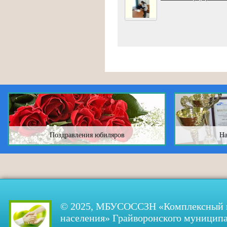
Поздравления юбиляров
На
© 2025, МБУСОССЗН «Комплексный ц
населения» Грайворонского муниципа