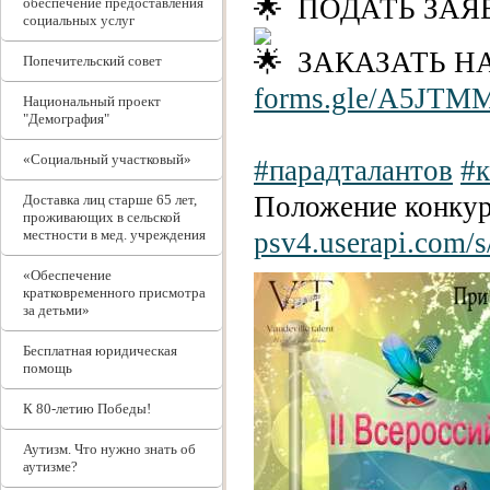
ПОДАТЬ ЗАЯ
обеспечение предоставления
социальных услуг
ЗАКАЗАТЬ Н
Попечительский совет
forms.gle/A5JTM
Национальный проект
"Демография"
«Социальный участковый»
#парадталантов
#к
Положение конк
Доставка лиц старше 65 лет,
проживающих в сельской
местности в мед. учреждения
psv4.userapi.com/s
«Обеспечение
кратковременного присмотра
за детьми»
Бесплатная юридическая
помощь
К 80-летию Победы!
Аутизм. Что нужно знать об
аутизме?