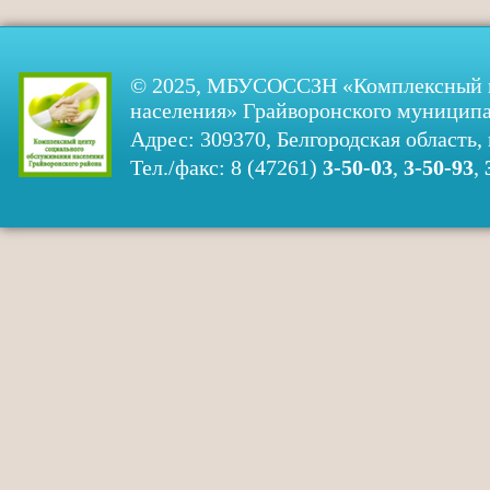
© 2025, МБУСОССЗН «Комплексный ц
населения» Грайворонского муниципа
Адрес: 309370, Белгородская область, 
Тел./факс: 8 (47261)
3-50-03
,
3-50-93
,