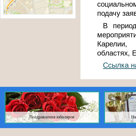
социальном
подачу зая
В перио
мероприят
Карелии,
областях, 
Ссылка н
Поздравления юбиляров
На