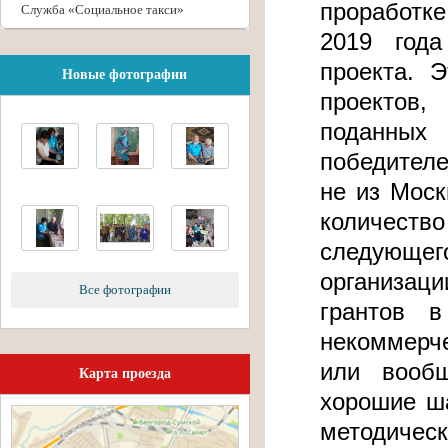
проработке
Служба «Социальное такси»
2019 года
проекта. 
Новые фотографии
проектов
поданных
победителе
не из Моск
количеств
следующег
организаци
Все фотографии
грантов 
некоммерч
или вооб
Карта проезда
хорошие ша
методичес