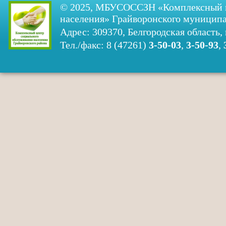
© 2025, МБУСОССЗН «Комплексный ц
населения» Грайворонского муниципа
Адрес: 309370, Белгородская область, 
Тел./факс: 8 (47261)
3-50-03
,
3-50-93
,