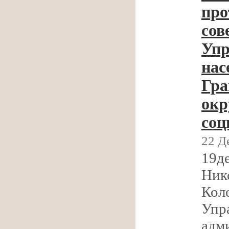
про
сов
Упр
нас
Гра
окр
соц
22 Д
19д
Ник
Кол
Упр
адм