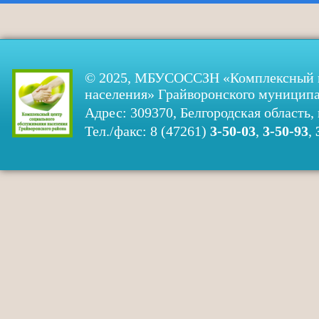
© 2025, МБУСОССЗН «Комплексный ц
населения» Грайворонского муниципа
Адрес: 309370, Белгородская область, 
Тел./факс: 8 (47261)
3-50-03
,
3-50-93
,