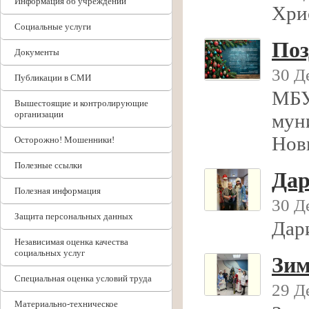
Информация об учреждении
Хри
Социальные услуги
Поз
Документы
30 Д
Публикации в СМИ
МБУ
Вышестоящие и контролирующие
организации
муни
Нов
Осторожно! Мошенники!
Полезные ссылки
Дар
Полезная информация
30 Д
Защита персональных данных
Дар
Независимая оценка качества
социальных услуг
Зим
Специальная оценка условий труда
29 Д
Материально-техническое