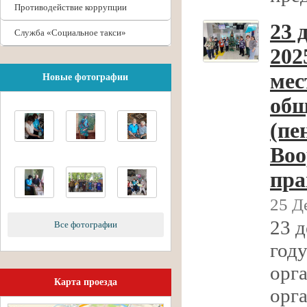
Противодействие коррупции
23 
Служба «Социальное такси»
202
мес
Новые фотографии
общ
(пе
Воо
пра
25 Д
23 д
Все фотографии
год
орг
Карта проезда
орг