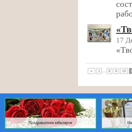
сос
раб
«Тв
17 Д
«Тв
«
1
…
8
9
10
Поздравления юбиляров
На