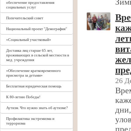
Зим
обеспечение предоставления
социальных услуг
Вре
Попечительский совет
каж
Национальный проект "Демография"
лет
«Социальный участковый»
вит
Доставка лиц старше 65 лет,
проживающих в сельской местности в
жел
мед. учреждения
пре
«Обеспечение кратковременного
присмотра за детьми»
26 Д
Бесплатная юридическая помощь
Вре
К 80-летию Победы!
каже
дни,
Аутизм. Что нужно знать об аутизме?
уло
Профилактика экстремизма и
терроризма
пре