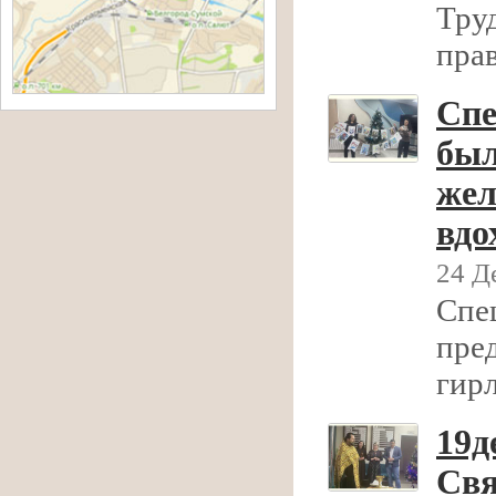
Тру
пра
Спе
был
жел
вдо
24 Д
Спе
пре
гир
19д
Свя