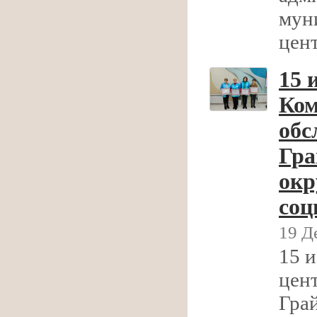
мун
цен
15 
Ком
обс
Гра
окр
соц
19 Д
15 и
цен
Гра